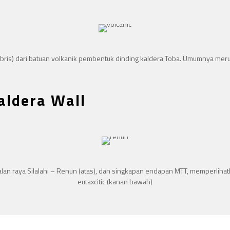
ris) dari batuan volkanik pembentuk dinding kaldera Toba. Umumnya mer
aldera Wall
 jalan raya Silalahi – Renun (atas), dan singkapan endapan MTT, memperlihat
eutaxcitic (kanan bawah)