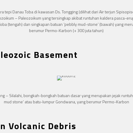
a tepi Danau Toba di kawasan Ds. Tongging (dilihat dari Air terjun Sipiso
zoikum – Paleozoikum yang tersingkap akibat runtuhan kaldera pasca-eru
oba (tengah) dan singkapan batuan ‘pebbly mud-stone’ (bawah) yang mer
berumur Permo-Karbon (+ 300 juta tahun)
leozoic Basement
ng – Silalahi, bongkah-bongkah batuan dasar yang merupakan jejak runtuh
mud stone’ atau batu-lumpur Gondwana, yang berumur Permo-Karbon
n Volcanic Debris